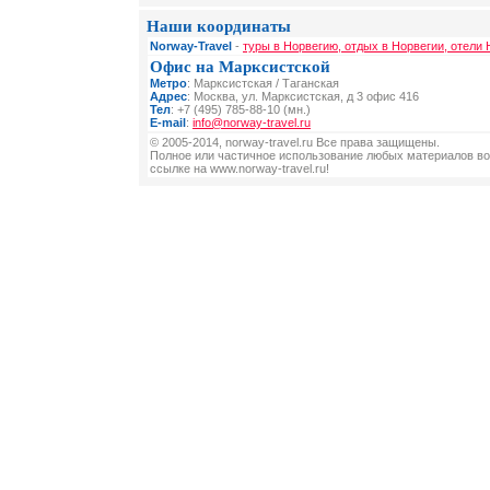
Наши координаты
Norway-Travel
-
туры в Норвегию, отдых в Норвегии, отели 
Офис на Марксистской
Метро
: Марксистская / Таганская
Адрес
: Москва, ул. Марксистская, д 3 офис 416
Тел
: +7 (495) 785-88-10 (мн.)
E-mail
:
info@norway-travel.ru
© 2005-2014, norway-travel.ru Все права защищены.
Полное или частичное использование любых материалов во
ссылке на www.norway-travel.ru!