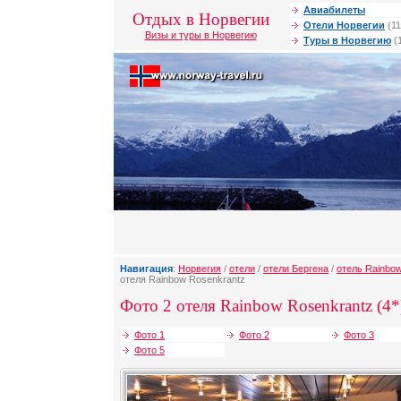
Авиабилеты
Отдых в Норвегии
Отели Норвегии
(11
Визы и туры в Норвегию
Туры в Норвегию
(
Навигация
:
Норвегия
/
отели
/
отели Бергена
/
отель Rainbo
отеля Rainbow Rosenkrantz
Фото 2 отеля Rainbow Rosenkrantz (4*
Фото 1
Фото 2
Фото 3
Фото 5