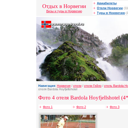
Авиабилеты
Отдых в Норвегии
Отели Норвегии
(11
Визы и туры в Норвегию
Туры в Норвегию
(
Навигация
:
Норвегия
/
отели
/
отели Гейло
/
отель Bardola Hoy
отеля Bardola Hoyfjellshotel
Фото 4 отеля Bardola Hoyfjellshotel (4*
Фото 1
Фото 2
Фото 3