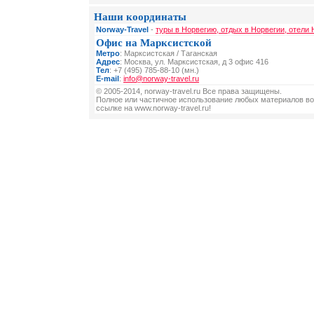
Наши координаты
Norway-Travel
-
туры в Норвегию, отдых в Норвегии, отели 
Офис на Марксистской
Метро
: Марксистская / Таганская
Адрес
: Москва, ул. Марксистская, д 3 офис 416
Тел
: +7 (495) 785-88-10 (мн.)
E-mail
:
info@norway-travel.ru
© 2005-2014, norway-travel.ru Все права защищены.
Полное или частичное использование любых материалов во
ссылке на www.norway-travel.ru!