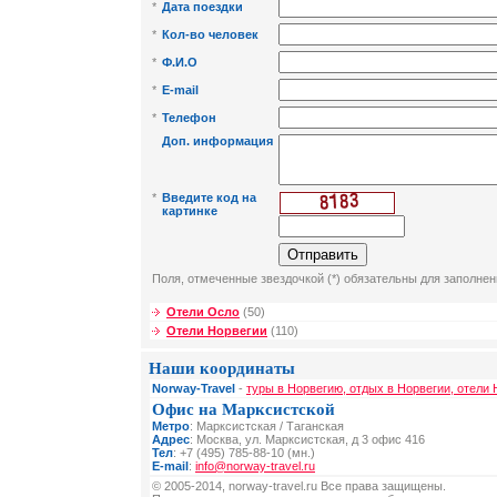
*
Дата поездки
*
Кол-во человек
*
Ф.И.О
*
E-mail
*
Телефон
Доп. информация
*
Введите код на
картинке
Поля, отмеченные звездочкой (*) обязательны для заполнен
Отели Осло
(50)
Отели Норвегии
(110)
Наши координаты
Norway-Travel
-
туры в Норвегию, отдых в Норвегии, отели 
Офис на Марксистской
Метро
: Марксистская / Таганская
Адрес
: Москва, ул. Марксистская, д 3 офис 416
Тел
: +7 (495) 785-88-10 (мн.)
E-mail
:
info@norway-travel.ru
© 2005-2014, norway-travel.ru Все права защищены.