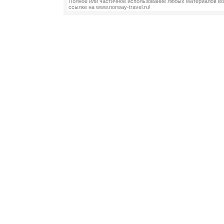
Полное или частичное использование любых материалов во
ссылке на www.norway-travel.ru!