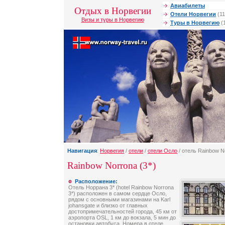
Авиабилеты
Отдых в Норвегии
Отели Норвегии
(11
Визы и туры в Норвегию
Туры в Норвегию
(
Навигация
:
Норвегия
/
отели
/
отели Осло
/ отель Rainbow N
Rainbow Norrona (3*)
Расположение:
Отель Норрана 3* (hotel Rainbow Norrona
3*) расположен в самом сердце Осло,
рядом с основными магазинами на Karl
johansgate и близко от главных
достопримечательностей города, 45 км от
аэропорта OSL, 1 км до вокзала, 5 мин до
остановки автобуса. Номера в отеле