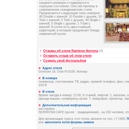
среднего размера и содержатся в
хорошем состоянии. Они обставлены в
современном скандинавском стиле.
Предлагаются следующие типы номеров:
40 Double с ванной, 10 Double с душем, 10
Twin с ванной, 5 Twin с душем, 40 Single с
ванной, 5 Single с душем, 1 Triple с
ванной. В отеле есть двухэтажный
кафетерий, в котором предлагают блюда
норвежской кухни.
Отзывы об отеле Rainbow Norrona
(0)
Оставить отзыв об этом отеле
Создать свой фотоальбом
Адрес отеля
Grensen 19, Oslo N-0159, Norway
В номере
телевизор, спутниковое ТВ, радио, прямой телефон, фен, гл
220 В
В отеле
Время заезда в номер: 12:00, 6 этажей, лифтов: 1, магазин,
аренда машин, конференц-залов: 7, микрофон, проектор, эк
Дополнительная информация
рестораны:
NORRONA CAFE (кухня - традиционная) , на 150 человек, отк
Для организации тура в этот отель звоните по тел: +7 (495)
7
или
заполните поля формы заявки
: