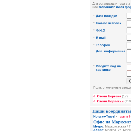
Для организации тура в эт
или
заполните поля фо
*
Дата поездки
*
Кол-во человек
*
Ф.И.О
*
E-mail
*
Телефон
Доп. информация
*
Введите код на
картинке
Поля, отмеченные звездо
Отели Бергена
(17)
Отели Норвегии
(110
Наши координаты
Norway-Travel
-
туры в Н
Офис на Марксис
Метро
: Марксистская / 
Адрес
: Москва, ул. Мар