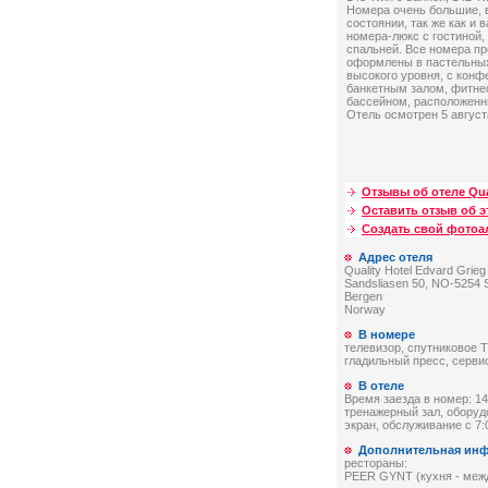
Номера очень большие, 
состоянии, так же как и 
номера-люкс с гостиной,
спальней. Все номера п
оформлены в пастельных
высокого уровня, с конф
банкетным залом, фитне
бассейном, расположенн
Отель осмотрен 5 август
Отзывы об отеле Qual
Оставить отзыв об э
Создать свой фото
Адрес отеля
Quality Hotel Edvard Grie
Sandsliasen 50, NO-5254 S
Bergen
Norway
В номере
телевизор, спутниковое 
гладильный пресс, сервис
В отеле
Время заезда в номер: 14:
тренажерный зал, оборуд
экран, обслуживание с 7:
Дополнительная ин
рестораны:
PEER GYNT (кухня - между