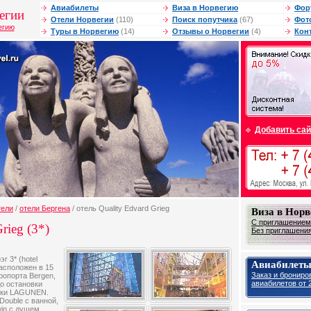
Авиабилеты
Виза в Норвегию
Фор
егии
Отели Норвегии
(110)
Поиск попутчика
(67)
Фот
егию
Туры в Норвегию
(14)
Отзывы о Норвегии
(4)
Кон
Добавить сай
тели
/
отели Бергена
/ отель Quality Edvard Grieg
Виза в Нор
С приглашением 
rieg (3*)
Без приглашения 
г 3* (hotel
Авиабилеты
расположен в 15
Заказ и брониро
эропорта Bergen,
авиабилетов от 2
до остановки
авки LAGUNEN.
Double с ванной,
win с душем.