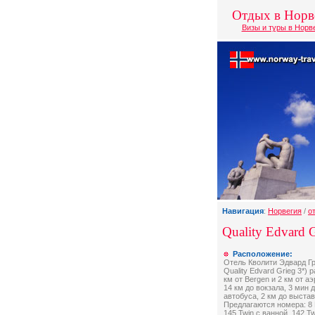
Отдых в Норв
Визы и туры в Норв
Навигация
:
Норвегия
/
о
Quality Edvard G
Расположение:
Отель Кволити Эдвард Грэ
Quality Edvard Grieg 3*) 
км от Bergen и 2 км от а
14 км до вокзала, 3 мин 
автобуса, 2 км до выст
Предлагаются номера: 8 
145 Twin с ванной, 142 T