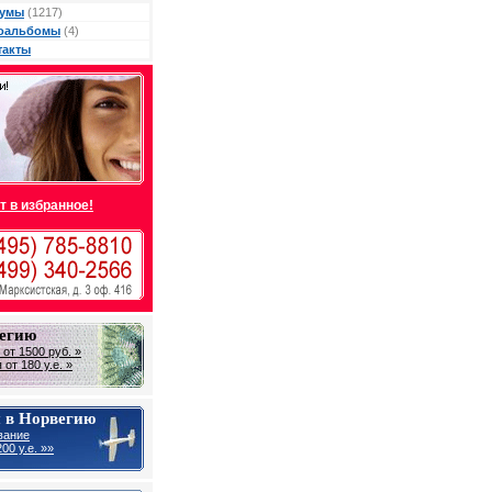
умы
(1217)
оальбомы
(4)
такты
т в избранное!
вегию
от 1500 руб. »
от 180 у.е. »
 в Норвегию
вание
00 у.е. »»