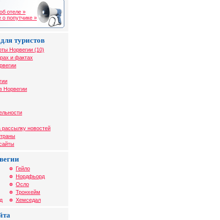
об отеле »
 о попутчике »
для туристов
рты Норвегии (10)
рах и фактах
рвегии
гии
в Норвегии
ельности
 рассылку новостей
страны
 сайты
вегии
Гейло
Нордфьорд
Осло
Тронхейм
д
Хемседал
йта