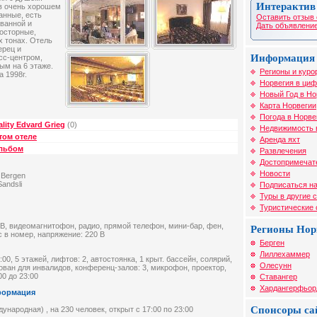
Интерактив
в очень хорошем
ванные, есть
Оставить отзыв 
 ванной и
Дать объявление
росторные,
 тонах. Отель
ерец и
Информация 
сс-центром,
ым на 6 этаже.
Регионы и куро
а 1998г.
Норвегия в циф
Новый Год в Но
Карта Норвегии
Погода в Норве
ity Edvard Grieg
(0)
Недвижимость 
том отеле
Аренда яхт
альбом
Развлечения
Достопримечат
Новости
g Bergen
andsli
Подписаться на
Туры в другие 
Туристические
ТВ, видеомагнитофон, радио, прямой телефон, мини-бар, фен,
Регионы Нор
 в номер, напряжение: 220 В
Берген
Лиллехаммер
00, 5 этажей, лифтов: 2, автостоянка, 1 крыт. бассейн, солярий,
Олесунн
ован для инвалидов, конференц-залов: 3, микрофон, проектор,
00 до 23:00
Ставангер
Хардангерфьор
формация
Спонсоры са
народная) , на 230 человек, открыт c 17:00 по 23:00