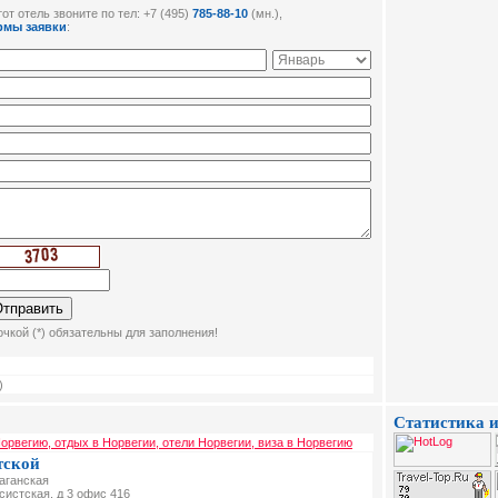
от отель звоните по тел: +7 (495)
785-88-10
(мн.),
рмы заявки
:
чкой (*) обязательны для заполнения!
)
Статистика и
орвегию, отдых в Норвегии, отели Норвегии, виза в Норвегию
тской
Таганская
ксистская, д 3 офис 416