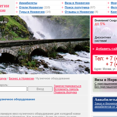
Авиабилеты
Виза в Норвегию
Фор
егии
Отели Норвегии
(110)
Поиск попутчика
(67)
Фот
егию
Туры в Норвегию
(14)
Отзывы о Норвегии
(4)
Кон
Добавить сай
орум
/
Бизнес в Норвегии
/ Кузнечное оборудование
Виза в Нор
С приглашением 
ароль:
Зарегистрироваться
Без приглашения 
Вспомнить пароль
Правила форума
Авиабилеты
узнечное оборудование
Заказ и брониро
авиабилетов от 2
ланирую ввоз кузнечного оборудование для холодной ковки
еталла в Норвегии. Как думаете - будет ли спрос на мою