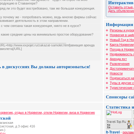
Интерактив
родукцию в Ставангере?
Оставить отзыв 
ряд ли это будет востребовано, там же большая конкуренция.
Дать объявление
у почему же - попробовать можно, ведь многие фирмы сейчас
азвивают деятельность в этом направлении.
Информация 
 с чем связана такая конкуренция, никто не в курсе?
Регионы и куро
 какие средние цены на минимально простое оборудование?
Норвегия в циф
Новый Год в Но
_____________________________________
Карта Норвегии
URL=http://www.expojet.ru/zakazat-samolet.html]авиация аренда
амолета[/URL]
Погода в Норве
Недвижимость 
Аренда яхт
Развлечения
 в дискуссиях Вы должны авторизоваться!
Достопримечат
Новости
Подписаться на
Туры в другие 
Туристические
Спонсоры са
Статистика и
орвегию, отдых в Норвегии, отели Норвегии, виза в Норвегию
тской
Таганская
ксистская, д 3 офис 416
мн.)
It-Travel
-
реклам
l.ru