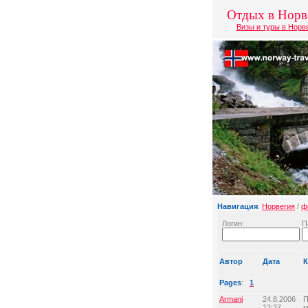
Отдых в Норв
Визы и туры в Норв
Навигация
:
Норвегия
/
ф
Логин:
П
Автор
Дата
К
Pages
:
1
Armani
24.8.2006
П
12:27
м