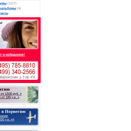
умы
(1217)
оальбомы
(4)
такты
т в избранное!
вегию
от 1500 руб. »
от 180 у.е. »
 в Норвегию
вание
00 у.е. »»