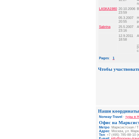
п
LASKA1980
20.10.2006
В
23:59
05.3.2007
Н
20:55
р
Sabrina
25.5.2007
А
23:16
12.9.2011
А
18:58
_
[
с
Pages
:
1
Чтобы участвовать
Наши координаты
Norway-Travel
-
туры в Н
Офис на Марксис
Метро
: Марксистская / 
Адрес
: Москва, ул. Мар
Тел
: +7 (495) 785-88-10 (
E-mail
:
info@norway-trave