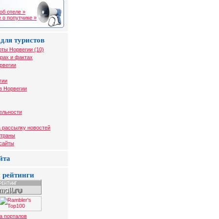
об отеле »
 о попутчике »
для туристов
рты Норвегии (10)
рах и фактах
рвегии
гии
в Норвегии
ельности
 рассылку новостей
страны
 сайты
йта
 рейтинги
а порталов