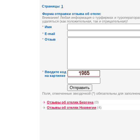
Страницы
:
1
Форма отправки отзыва об отеле:
Внимание! Любая информация о турфирмах и туроператорах 
удаляться (как положительная, так и отрицательная)!
*
Имя
*
E-mail
*
Отзыв
*
Введите код
на картинке
Поля, отмеченные звездочкой (*) обязательны для заполнен
Отзывы об отелях Бергена
(0)
Отзывы об отелях Норвегии
(4)