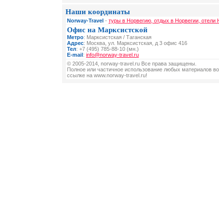
Наши координаты
Norway-Travel
-
туры в Норвегию, отдых в Норвегии, отели 
Офис на Марксистской
Метро
: Марксистская / Таганская
Адрес
: Москва, ул. Марксистская, д 3 офис 416
Тел
: +7 (495) 785-88-10 (мн.)
E-mail
:
info@norway-travel.ru
© 2005-2014, norway-travel.ru Все права защищены.
Полное или частичное использование любых материалов во
ссылке на www.norway-travel.ru!