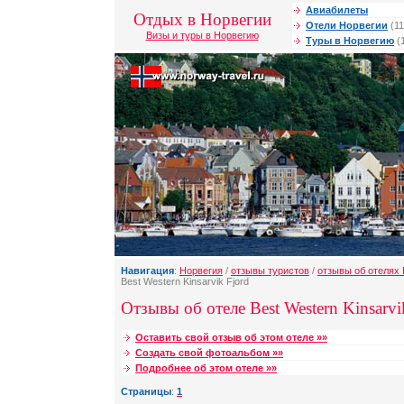
Авиабилеты
Отдых в Норвегии
Отели Норвегии
(11
Визы и туры в Норвегию
Туры в Норвегию
(
Навигация
:
Норвегия
/
отзывы туристов
/
отзывы об отелях 
Best Western Kinsarvik Fjord
Отзывы об отеле Best Western Kinsarvik
Оставить свой отзыв об этом отеле »»
Создать свой фотоальбом »»
Подробнее об этом отеле »»
Страницы
:
1